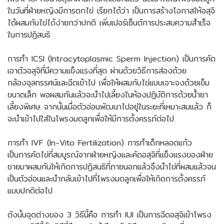
ในวันที่ฝ่ายหญิงมีการตกไข่ เรียกได้ว่า เป็นการสร้างโอกาสให้อสุจิ
ได้ผสมกับไข่ได้ง่ายกว่าปกติ เพิ่มเปอร์เซ็นต์การประสบความสำเร็จ
ในการปฏิสนธิ
การทำ ICSI (Intracytoplasmic Sperm Injection) เป็นการคัด
เอาตัวอสุจิที่มีความแข็งแรงที่สุด ผ่านด้วยวิธีการส่องด้วย
กล้องจุลทรรศน์และฉีดเข้าไป เพื่อให้ผสมกับไข่แบบเจาะจงด้วยเข็ม
ขนาดเล็ก พอผสมกันแล้วจะนำไปเลี้ยงในห้องปฏิบัติการด้วยน้ำยา
เลี้ยงพิเศษ จากนั้นเมื่อตัวอ่อนพัฒนาไปอยู่ในระยะที่เหมาะสมแล้ว ก็
จะนำเข้าไปใส่ในโพรงมดลูกเพื่อให้มีการตั้งครรภ์ต่อไป
การทำ IVF (In-Vito Fertilization) การทำเด็กหลอดแก้ว
เป็นการคัดไข่ที่สมบูรณ์จากฝ่ายหญิงและคัดอสุจิที่แข็งแรงของฝ่าย
ชายมาผสมกันให้เกิดการปฏิสนธิที่ภายนอกแล้วจึงนำไข่ที่ผสมแล้วจน
เป็นตัวอ่อนและนำกลับเข้าไปที่โพรงมดลูกเพื่อให้เกิดการตั้งครรภ์
แบบปกติต่อไป
ดังนั้นจุดต่างของ 3 วิธีนี้คือ การทำ IUI เป็นการฉีดอสุจิเข้าโพรง