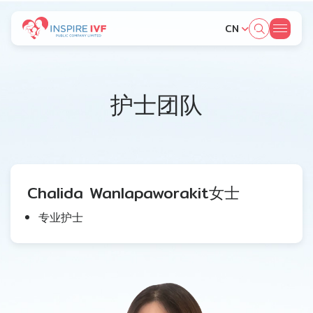
CN
SITE SEARCH
护士团队
Web Design by
Chalida Wanlapaworakit女士
专业护士